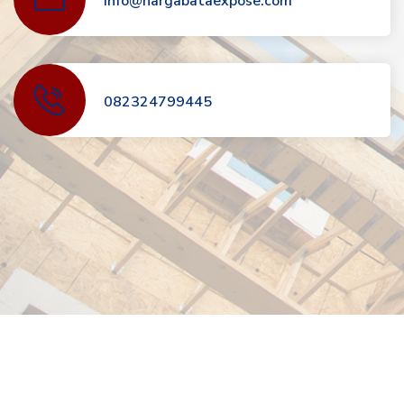
info@hargabataexpose.com
082324799445